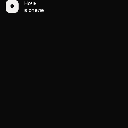
СТОИМОСТЬ
Ночь
в отеле
$ 2.440
Где встречаемся?
Условия участия:
Касабланка
От 18 до 45 лет
ЧТО
ВКЛЮЧЕНО?
Трансфер из/в аэропорт
Передвижение по всему маршруту
на джипах или минивэне
Ночевка в лагере в пустыне