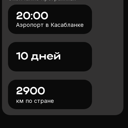
В комфортабельных
отелях и уютных домиках
02
В глемпингах
03
Размещение по 2 человека
в номере (DBL/TWIN)
ПРОГРАММА ТУРА