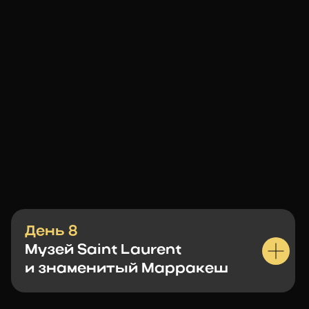
ЧТО НЕ
ВКЛЮЧЕНО?
Еда и алкоголь, не указанные в программе
Дополнительные активности и посещение
локаций, не указанные в программе
Сувенирная продукция
Перелет
День 8
Музей Saint Laurent
и знаменитый Марракеш