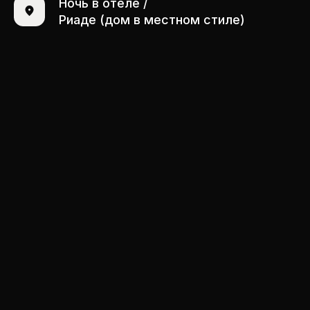
Ночь в отеле /
Риаде (дом в местном стиле)
Мы всегда на связи и готовы помочь вам
с выбором путешествия, ответить на все
вопросы и просто поболтать о всяком!
ОСТАВЬТЕ ЗАЯВКУ
Свяжемся с вами в течение 30 минут
Я даю согласие на обработку
персональных данных