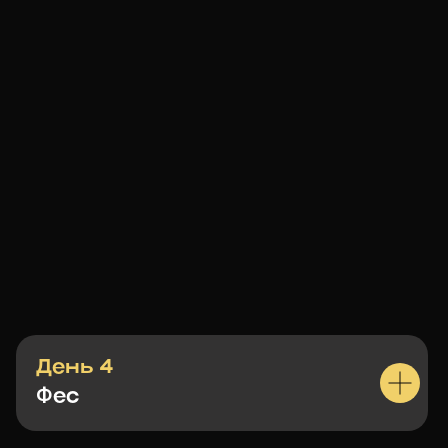
День 4
Ф
ес