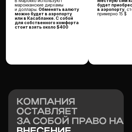
В Марокко используют
Местную сим к
марокканские дирхамы
будет приобре
и доллары.
Обменять валюту
в аэропорту
, с
можно будет в аэропорту
примерно 15 $
или в Касабланке. С собой
для собственного комфорта
стоит взять около $400