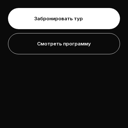
ОКЕАН. ДВА
КОНТИНЕНТА.
ПУСТЫНЯ САХАРА
И СЁРФИНГ
Прикинемся кочевниками в пустыне.
Да, ночевать тоже будем там!
Почувствуем себя Индианой
Джонсом, а потом
помчим ловить
волны на сёрфах