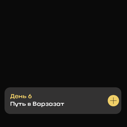
День 6
Путь в Варзазат