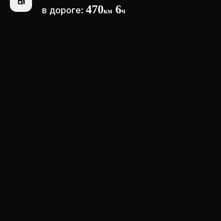
470
6
в дороге:
км
ч
КОМПАНИЯ
ОСТАВЛЯЕТ
ЗА СОБОЙ ПРАВО НА
ВНЕСЕНИЕ
КОРРЕКТИРОВОК
И ИЗМЕНЕНИЙ
В МАРШРУТ
Исходя из погодных условий, а также
других, независящих от нас
обстоятельств.
В конечном маршруте