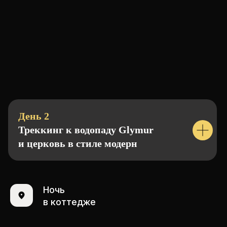
День 2
Треккинг к водопаду Glymur
и церковь в стиле модерн
Ночь
в коттедже