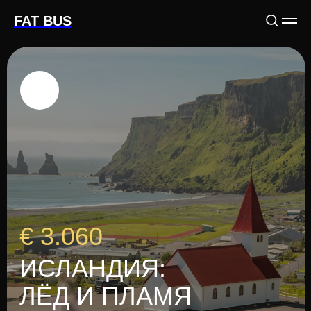
FAT BUS
Получи
10% скидку на визу.
Используй промокод:
Fat bus
Использовать промокод
€ 3.060
ИСЛАНДИЯ:
ЛЁД И ПЛАМЯ
Забронировать тур
Смотреть программу