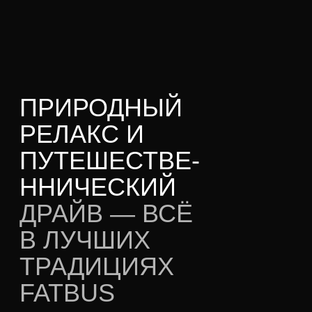
ф
Ком
ф
орт:
high
Проживание:
в комфортабельных
отелях, коттеджах с красивыми
видами
Транспорт:
кроссоверы/
минивэны
Дороги:
хорошие, но бывает
бездорожье
Связь:
местные сим карты/е-сим
Старт программы:
16:30
Аэропорт Кефлавик
Окончание программы:
12:00
Аэропорт Кефлавик