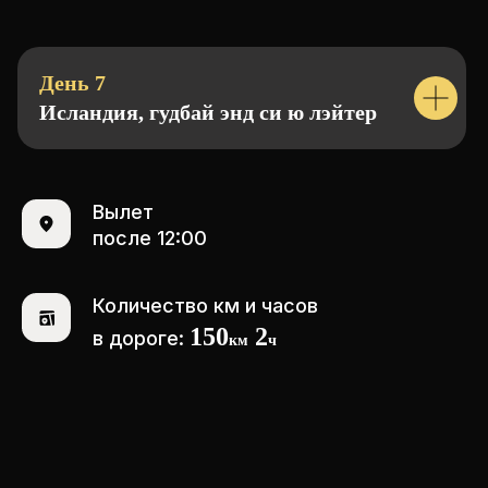
могут быть незначительные
изменения.
Информация о внесенных
корректировках, а также подробный
FAQ путешественника, касающиеся
День 7
указанного маршрута, анонсируется
Исландия, гудбай энд си ю лэйтер
организатором за 2 недели до старта
путешествия в общем чате
Вылет
после 12:00
УЗНАЙТЕ БОЛЬШЕ
ПЕРЕД
Количество км и часов
ПУТЕШЕСТВИЕМ
150
2
в дороге:
км
ч