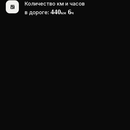
Количество км и часов
440
6
в дороге:
км
ч