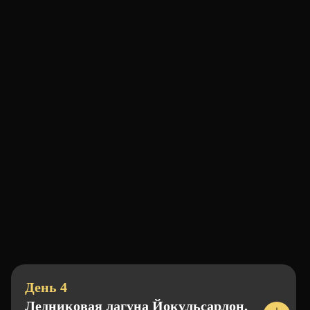
День 4
Ледниковая лагуна Йокульсарлон,