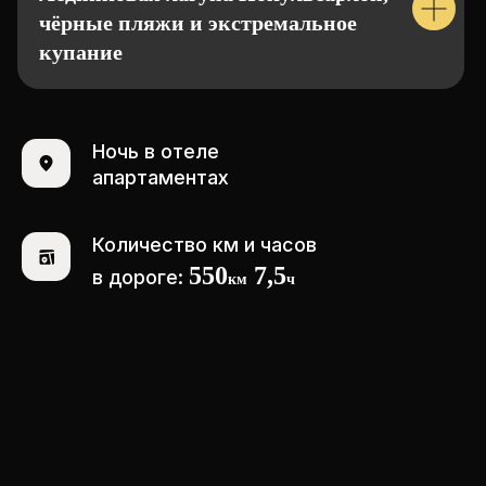
чёрные пляжи и экстремальное
купание
Ночь в отеле
СТОИМОСТЬ
апартаментах
€ 3.060
Количество км и часов
550
7,5
в дороге:
км
ч
Где встречаемся?
Условия участия:
Рейкьявик
От 18 до 45 лет
ПРОМОКОД
НА ВИЗУ 10%