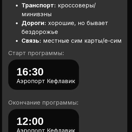
01
В комфортабельных
отелях и уютных домиках
02
С красивыми видами из окна
и джакузи для отдыха