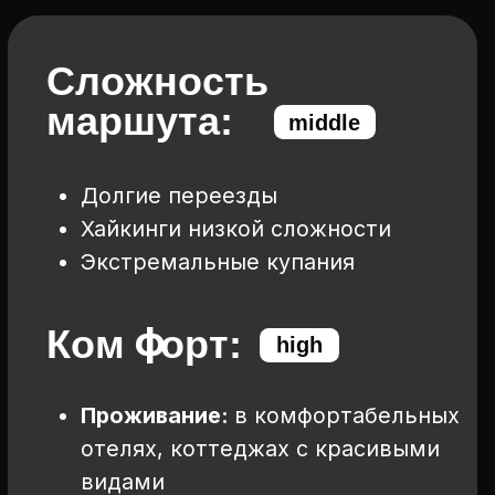
7 дней
2500
км по Исландии
ГДЕ МЫ БУДЕМ ЖИТЬ
?