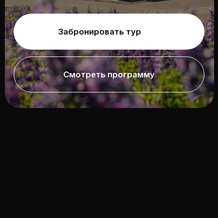
ТРИП ПО ЛЕДЯНОМУ
ОСТРОВУ
С ПЫЛАЮЩИМ
СЕРДЦЕМ
Путешествие, в котором
величественные ледники
возвышаются над
кипящими
гейзерами,
а холодный
пронизывающий ветер окутывает
действующие вулканы