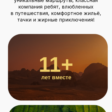
750+
трипов
8+
тыс человек