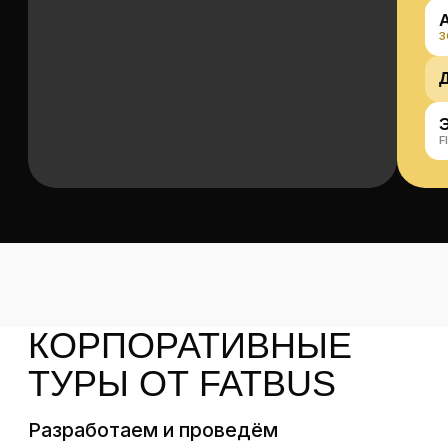
предоплату 50%
от стоимости.
Остальные 50%
необходимо
отдать
наличными в первый
день тура
(если тур в долларах,
то отдать доллары нового
образца).
Можно ли поехать одному?
Что включено в стоимость?
Что не включено
в стоимость?
Сколько человек в группе?