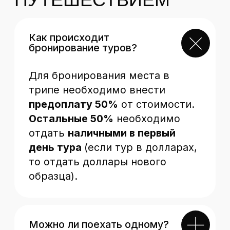
Териберка
Байкал
Камчатка
Дагестан
Алтай BIG
Сахалин
Алтай
Эльбрус
Кавказ BIG
Осетия
Карелия
Кольский
Реквизиты
Политика конфиденциальности
Публичная оферта
Все права защищены
(c) 2026