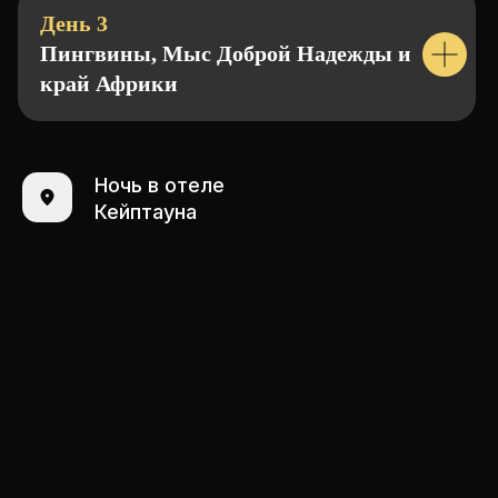
День 3
Пингвины, Мыс Доброй Надежды и
край Африки
Ночь в отеле
Кейптауна