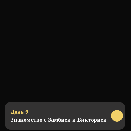
скинуть нашим организаторам свои
любимые треки заранее, они будут
добавлены в плейлист трипа :)
День 9
ЧТО НЕ
Знакомство с Замбией и Викторией
ВКЛЮЧЕНО?