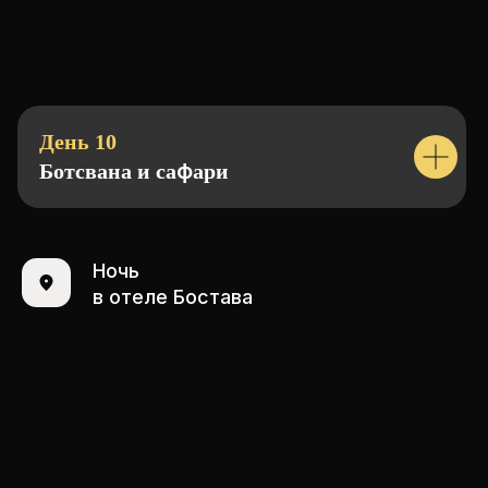
Перед тем, как мы встретимся
с тобой в аэропорту, хотим дать
тебе несколько маленьких,
но очень важных советов
День 10
ф
Ботсвана и са
ари
Ночь
в отеле Бостава
КОМПАНИЯ
ОСТАВЛЯЕТ
ЗА СОБОЙ ПРАВО НА
ВНЕСЕНИЕ