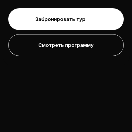
ЮАР, НАМИБИЯ,
ЗИМБАБВЕ, ЗАМБИЯ
И БОТСВАНА
Каждый день как сцена из фильма:
сегодня ты гладишь гепарда, а завтра
на водопое нашу лодку окружают 20
слонов; что ни дорога, то на краю
света; пустыня - самая древняя, а
водопад - Седьмое Чудо света.