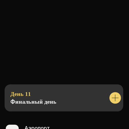
КОРРЕКТИРОВОК
И ИЗМЕНЕНИЙ
В МАРШРУТ
Исходя из погодных условий, а также
других, независящих от нас
обстоятельств.
В конечном маршруте
могут быть незначительные
изменения.
Информация о внесенных
корректировках, а также подробный
FAQ путешественника, касающиеся
указанного маршрута, анонсируется
организатором за 2 недели до старта
путешествия в общем чате
День 11
Ф
инальный день
УЗНАЙТЕ БОЛЬШЕ
ПЕРЕД
ПУТЕШЕСТВИЕМ
Аэропорт