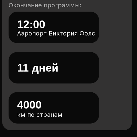
На комфортабельных
и стильных виллах
02
В комфортабельных
отелях, гестхаусах
03
На стильных
и атмосферных фермах