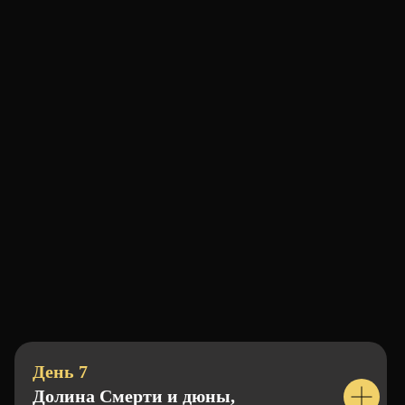
СТОИМОСТЬ
$ 3.880
День 7
Долина Смерти и дюны,